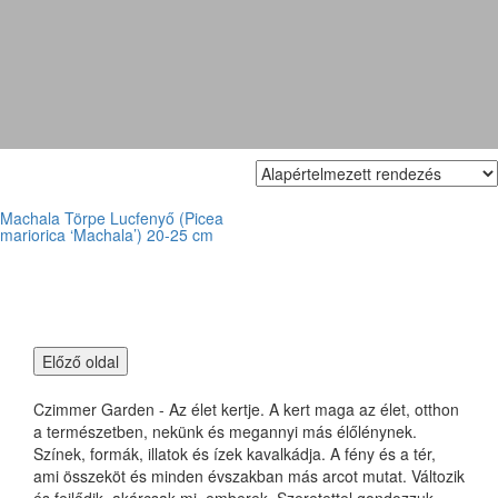
picea mariorica
Machala Törpe Lucfenyő (Picea
mariorica ‘Machala’) 20-25 cm
Czimmer Garden - Az élet kertje. A kert maga az élet, otthon
a természetben, nekünk és megannyi más élőlénynek.
Színek, formák, illatok és ízek kavalkádja. A fény és a tér,
ami összeköt és minden évszakban más arcot mutat. Változik
és fejlődik, akárcsak mi, emberek. Szeretettel gondozzuk,