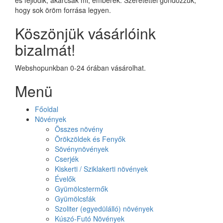
hogy sok öröm forrása legyen.
Köszönjük vásárlóink
bizalmát!
Webshopunkban 0-24 órában vásárolhat.
Menü
Főoldal
Növények
Összes növény
Örökzöldek és Fenyők
Sövénynövények
Cserjék
Kiskerti / Sziklakerti növények
Évelők
Gyümölcstermők
Gyümölcsfák
Szoliter (egyedülálló) növények
Kúszó-Futó Növények