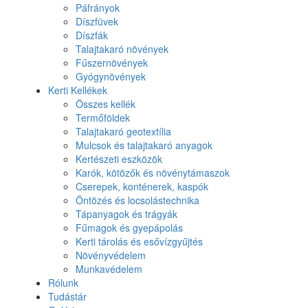
Páfrányok
Díszfüvek
Díszfák
Talajtakaró növények
Fűszernövények
Gyógynövények
Kerti Kellékek
Összes kellék
Termőföldek
Talajtakaró geotextília
Mulcsok és talajtakaró anyagok
Kertészeti eszközök
Karók, kötözők és növénytámaszok
Cserepek, konténerek, kaspók
Öntözés és locsolástechnika
Tápanyagok és trágyák
Fűmagok és gyepápolás
Kerti tárolás és esővízgyűjtés
Növényvédelem
Munkavédelem
Rólunk
Tudástár