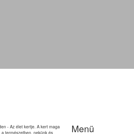
'Rauer Kulm'
Menü
n - Az élet kertje. A kert maga
on a természetben, nekünk és