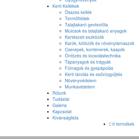
Kerti Kellékek
Összes kellék
Termőföldek
Talajtakaró geotextília
Mulcsok és talajtakaró anyagok
Kertészeti eszközök
Karók, kötözők és növénytámaszok
Cserepek, konténerek, kaspók
Öntözés és locsolástechnika
Tápanyagok és trágyák
Fűmagok és gyepápolás
Kerti tárolás és esővízgyűjtés
Növényvédelem
Munkavédelem
Rólunk
Tudástár
Galéria
Kapcsolat
Kívánságlista
0 termékek