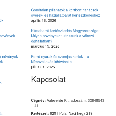
Gondtalan pillanatok a kertben: tanácsok
gyerek- és háziállatbarát kertészkedéshez
ők
április 18, 2026
Klímabarát kertészkedés Magyarországon:
i növények
Milyen növényeket ültessünk a változó
éghajlatban?
március 15, 2026
ó) növények
Forró nyarak és szomjas kertek – a
ek
klímaváltozás kihívásai a ...
július 01, 2025
Kapcsolat
k
Czimmer Garden
Cégnév:
Valeverde Kft, adószám: 32849543-
1-41
Kertészet:
8291 Pula, Náci-hegy 219.
ia