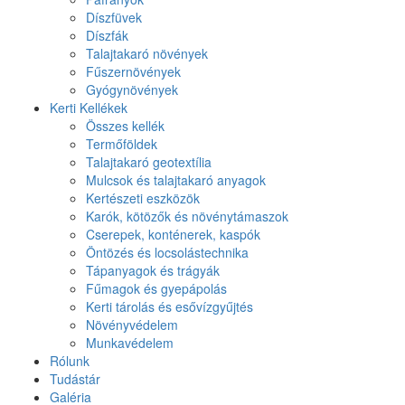
Díszfüvek
Díszfák
Talajtakaró növények
Fűszernövények
Gyógynövények
Kerti Kellékek
Összes kellék
Termőföldek
Talajtakaró geotextília
Mulcsok és talajtakaró anyagok
Kertészeti eszközök
Karók, kötözők és növénytámaszok
Cserepek, konténerek, kaspók
Öntözés és locsolástechnika
Tápanyagok és trágyák
Fűmagok és gyepápolás
Kerti tárolás és esővízgyűjtés
Növényvédelem
Munkavédelem
Rólunk
Tudástár
Galéria