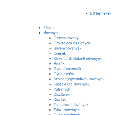
0 termékek
Főoldal
Növények
Összes növény
Örökzöldek és Fenyők
Sövénynövények
Cserjék
Kiskerti / Sziklakerti növények
Évelők
Gyümölcstermők
Gyümölcsfák
Szoliter (egyedülálló) növények
Kúszó-Futó Növények
Páfrányok
Díszfüvek
Díszfák
Talajtakaró növények
Fűszernövények
Gyógynövények