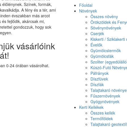
élőlénynek. Színek, formák,
Főoldal
 kavalkádja. A fény és a tér, ami
Növények
minden évszakban más arcot
Összes növény
k és fejlődik, akárcsak mi,
Örökzöldek és Feny
etettel gondozzuk, hogy sok
Sövénynövények
legyen.
Cserjék
Kiskerti / Sziklakert
jük vásárlóink
Évelők
Gyümölcstermők
át!
Gyümölcsfák
Szoliter (egyedüláll
n 0-24 órában vásárolhat.
Kúszó-Futó Növény
Páfrányok
Díszfüvek
Díszfák
Talajtakaró növénye
Fűszernövények
Gyógynövények
Kerti Kellékek
Összes kellék
Termőföldek
Talajtakaró geotextíl