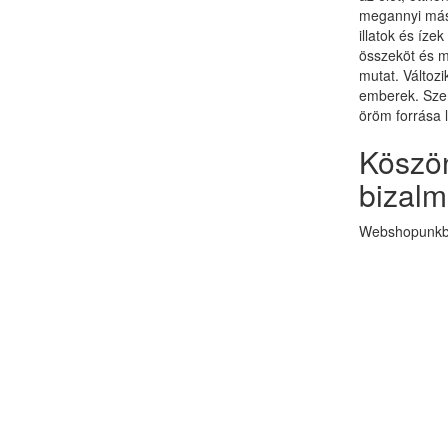
megannyi más 
illatok és ízek
összeköt és 
mutat. Változi
emberek. Szer
öröm forrása 
Köszön
bizalm
Webshopunkba