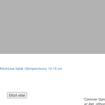
Kövirózsa fajták (Sempervivum) 10-15 cm
Czimmer Garde
az élet, otth