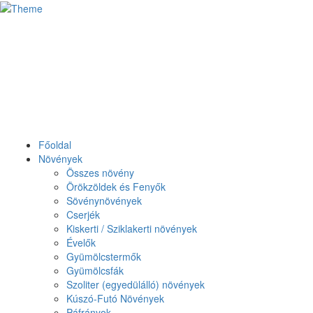
Főoldal
Növények
Összes növény
Örökzöldek és Fenyők
Sövénynövények
Cserjék
Kiskerti / Sziklakerti növények
Évelők
Gyümölcstermők
Gyümölcsfák
Szoliter (egyedülálló) növények
Kúszó-Futó Növények
Páfrányok