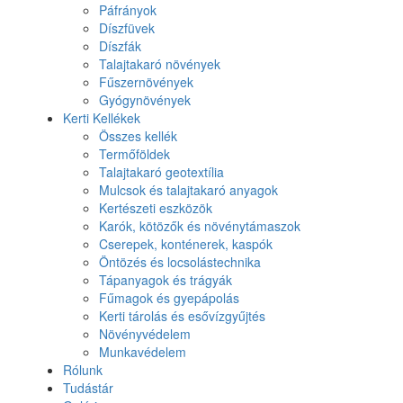
Páfrányok
Díszfüvek
Díszfák
Talajtakaró növények
Fűszernövények
Gyógynövények
Kerti Kellékek
Összes kellék
Termőföldek
Talajtakaró geotextília
Mulcsok és talajtakaró anyagok
Kertészeti eszközök
Karók, kötözők és növénytámaszok
Cserepek, konténerek, kaspók
Öntözés és locsolástechnika
Tápanyagok és trágyák
Fűmagok és gyepápolás
Kerti tárolás és esővízgyűjtés
Növényvédelem
Munkavédelem
Rólunk
Tudástár