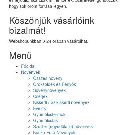
hogy sok öröm forrása legyen.
Köszönjük vásárlóink
bizalmát!
Webshopunkban 0-24 órában vásárolhat.
Menü
Főoldal
Növények
Összes növény
Örökzöldek és Fenyők
Sövénynövények
Cserjék
Kiskerti / Sziklakerti növények
Évelők
Gyümölcstermők
Gyümölcsfák
Szoliter (egyedülálló) növények
Kúszó-Futó Növények