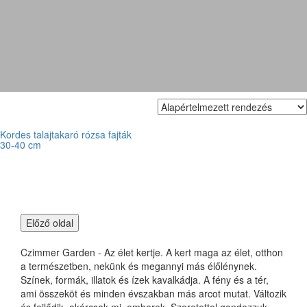
rosa Kordes
Kordes talajtakaró rózsa fajták
30-40 cm
Czimmer Garden - Az élet kertje. A kert maga az élet, otthon
a természetben, nekünk és megannyi más élőlénynek.
Színek, formák, illatok és ízek kavalkádja. A fény és a tér,
ami összeköt és minden évszakban más arcot mutat. Változik
és fejlődik, akárcsak mi, emberek. Szeretettel gondozzuk,