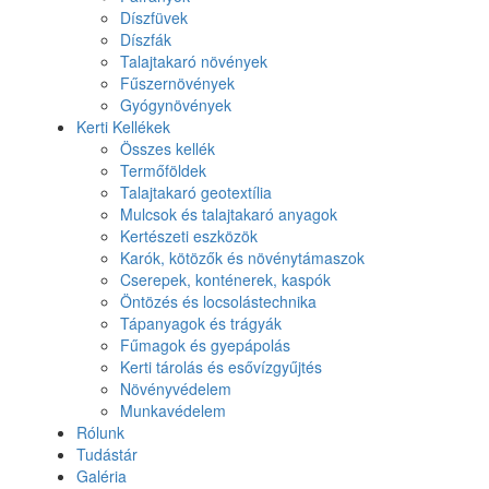
Díszfüvek
Díszfák
Talajtakaró növények
Fűszernövények
Gyógynövények
Kerti Kellékek
Összes kellék
Termőföldek
Talajtakaró geotextília
Mulcsok és talajtakaró anyagok
Kertészeti eszközök
Karók, kötözők és növénytámaszok
Cserepek, konténerek, kaspók
Öntözés és locsolástechnika
Tápanyagok és trágyák
Fűmagok és gyepápolás
Kerti tárolás és esővízgyűjtés
Növényvédelem
Munkavédelem
Rólunk
Tudástár
Galéria