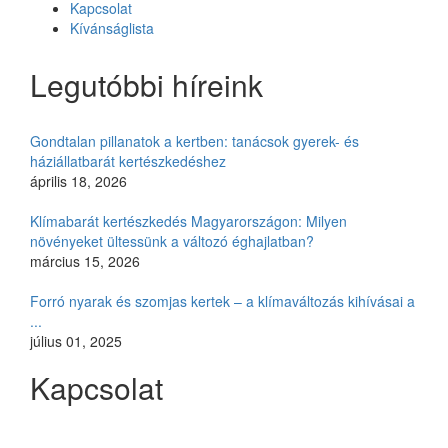
Kapcsolat
Kívánságlista
Legutóbbi híreink
Gondtalan pillanatok a kertben: tanácsok gyerek- és
háziállatbarát kertészkedéshez
április 18, 2026
Klímabarát kertészkedés Magyarországon: Milyen
növényeket ültessünk a változó éghajlatban?
március 15, 2026
Forró nyarak és szomjas kertek – a klímaváltozás kihívásai a
...
július 01, 2025
Kapcsolat
Czimmer Garden