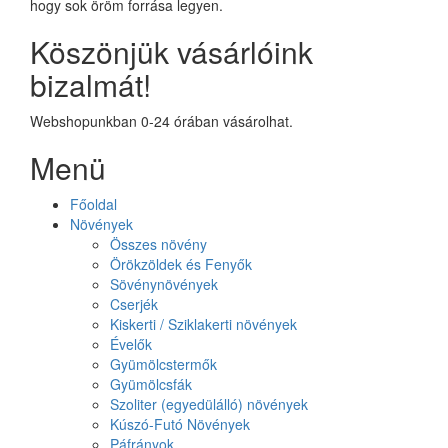
hogy sok öröm forrása legyen.
Köszönjük vásárlóink
bizalmát!
Webshopunkban 0-24 órában vásárolhat.
Menü
Főoldal
Növények
Összes növény
Örökzöldek és Fenyők
Sövénynövények
Cserjék
Kiskerti / Sziklakerti növények
Évelők
Gyümölcstermők
Gyümölcsfák
Szoliter (egyedülálló) növények
Kúszó-Futó Növények
Páfrányok