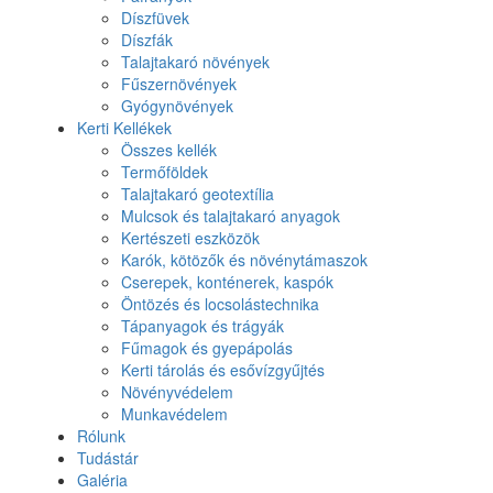
Díszfüvek
Díszfák
Talajtakaró növények
Fűszernövények
Gyógynövények
Kerti Kellékek
Összes kellék
Termőföldek
Talajtakaró geotextília
Mulcsok és talajtakaró anyagok
Kertészeti eszközök
Karók, kötözők és növénytámaszok
Cserepek, konténerek, kaspók
Öntözés és locsolástechnika
Tápanyagok és trágyák
Fűmagok és gyepápolás
Kerti tárolás és esővízgyűjtés
Növényvédelem
Munkavédelem
Rólunk
Tudástár
Galéria