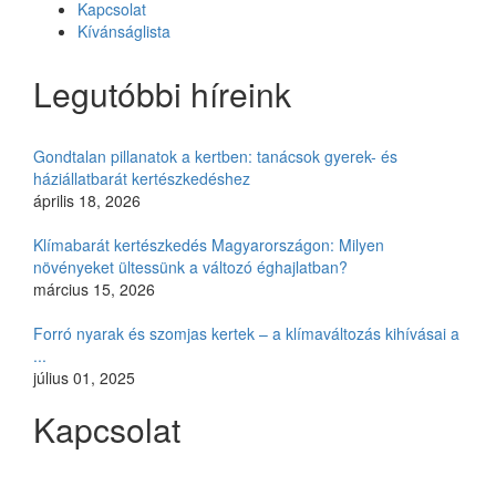
Kapcsolat
Kívánságlista
Legutóbbi híreink
Gondtalan pillanatok a kertben: tanácsok gyerek- és
háziállatbarát kertészkedéshez
április 18, 2026
Klímabarát kertészkedés Magyarországon: Milyen
növényeket ültessünk a változó éghajlatban?
március 15, 2026
Forró nyarak és szomjas kertek – a klímaváltozás kihívásai a
...
július 01, 2025
Kapcsolat
Czimmer Garden