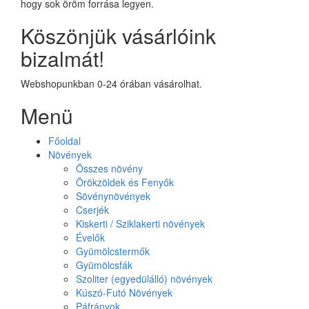
hogy sok öröm forrása legyen.
Köszönjük vásárlóink
bizalmát!
Webshopunkban 0-24 órában vásárolhat.
Menü
Főoldal
Növények
Összes növény
Örökzöldek és Fenyők
Sövénynövények
Cserjék
Kiskerti / Sziklakerti növények
Évelők
Gyümölcstermők
Gyümölcsfák
Szoliter (egyedülálló) növények
Kúszó-Futó Növények
Páfrányok