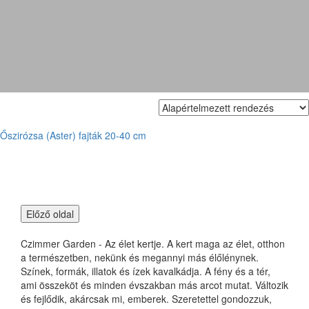
'Schneekissen'
Őszirózsa (Aster) fajták 20-40 cm
Czimmer Garden - Az élet kertje. A kert maga az élet, otthon
a természetben, nekünk és megannyi más élőlénynek.
Színek, formák, illatok és ízek kavalkádja. A fény és a tér,
ami összeköt és minden évszakban más arcot mutat. Változik
és fejlődik, akárcsak mi, emberek. Szeretettel gondozzuk,