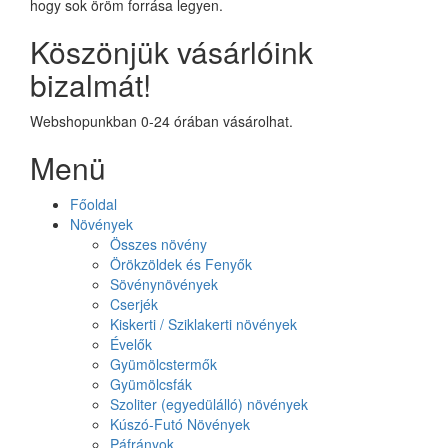
hogy sok öröm forrása legyen.
Köszönjük vásárlóink
bizalmát!
Webshopunkban 0-24 órában vásárolhat.
Menü
Főoldal
Növények
Összes növény
Örökzöldek és Fenyők
Sövénynövények
Cserjék
Kiskerti / Sziklakerti növények
Évelők
Gyümölcstermők
Gyümölcsfák
Szoliter (egyedülálló) növények
Kúszó-Futó Növények
Páfrányok