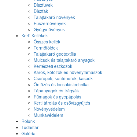
Díszfüvek
Díszfák
Talajtakaró növények
Fűszernövények
Gyógynövények
Kerti Kellékek
Összes kellék
Termőföldek
Talajtakaró geotextília
Mulcsok és talajtakaró anyagok
Kertészeti eszközök
Karók, kötözők és növénytámaszok
Cserepek, konténerek, kaspók
Öntözés és locsolástechnika
Tápanyagok és trágyák
Fűmagok és gyepápolás
Kerti tárolás és esővízgyűjtés
Növényvédelem
Munkavédelem
Rólunk
Tudástár
Galéria