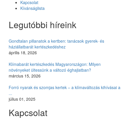
Kapcsolat
Kívánságlista
Legutóbbi híreink
Gondtalan pillanatok a kertben: tanácsok gyerek- és
háziállatbarát kertészkedéshez
április 18, 2026
Klímabarát kertészkedés Magyarországon: Milyen
növényeket ültessünk a változó éghajlatban?
március 15, 2026
Forró nyarak és szomjas kertek – a klímaváltozás kihívásai a
...
július 01, 2025
Kapcsolat
Czimmer Garden