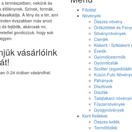
on a természetben, nekünk és
élőlénynek. Színek, formák,
Főoldal
 kavalkádja. A fény és a tér, ami
Növények
minden évszakban más arcot
Összes növény
k és fejlődik, akárcsak mi,
Örökzöldek és Feny
etettel gondozzuk, hogy sok
Sövénynövények
legyen.
Cserjék
Kiskerti / Sziklakert
jük vásárlóink
Évelők
Gyümölcstermők
át!
Gyümölcsfák
Szoliter (egyedüláll
n 0-24 órában vásárolhat.
Kúszó-Futó Növény
Páfrányok
Díszfüvek
Díszfák
Talajtakaró növénye
Fűszernövények
Gyógynövények
Kerti Kellékek
Összes kellék
Termőföldek