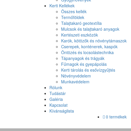
Kerti Kellékek
Összes kellék
Termőföldek
Talajtakaró geotextília
Mulcsok és talajtakaró anyagok
Kertészeti eszközök
Karók, kötözők és növénytámaszok
Cserepek, konténerek, kaspók
Öntözés és locsolástechnika
Tápanyagok és trágyák
Fűmagok és gyepápolás
Kerti tárolás és esővízgyűjtés
Növényvédelem
Munkavédelem
Rólunk
Tudástár
Galéria
Kapcsolat
Kívánságlista
0 termékek