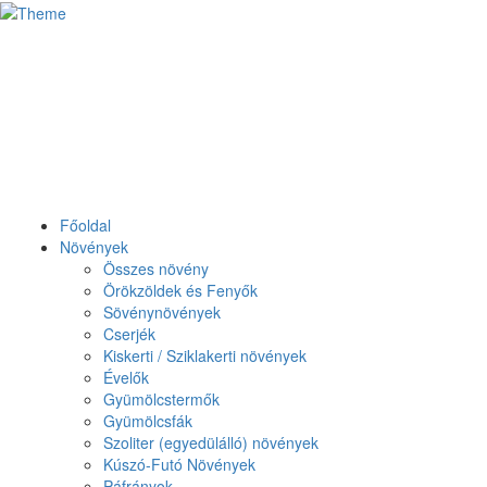
Főoldal
Növények
Összes növény
Örökzöldek és Fenyők
Sövénynövények
Cserjék
Kiskerti / Sziklakerti növények
Évelők
Gyümölcstermők
Gyümölcsfák
Szoliter (egyedülálló) növények
Kúszó-Futó Növények
Páfrányok