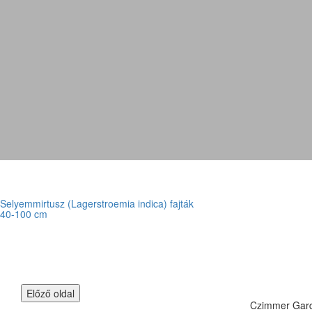
Selyemmirtusz (Lagerstroemia indica) fajták
40-100 cm
Czimmer Garde