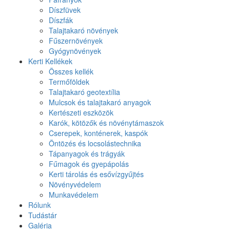
Díszfüvek
Díszfák
Talajtakaró növények
Fűszernövények
Gyógynövények
Kerti Kellékek
Összes kellék
Termőföldek
Talajtakaró geotextília
Mulcsok és talajtakaró anyagok
Kertészeti eszközök
Karók, kötözők és növénytámaszok
Cserepek, konténerek, kaspók
Öntözés és locsolástechnika
Tápanyagok és trágyák
Fűmagok és gyepápolás
Kerti tárolás és esővízgyűjtés
Növényvédelem
Munkavédelem
Rólunk
Tudástár
Galéria