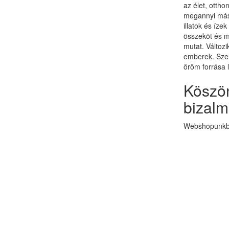
az élet, otth
megannyi más 
illatok és ízek
összeköt és 
mutat. Változi
emberek. Szer
öröm forrása 
Köszön
bizalm
Webshopunkba