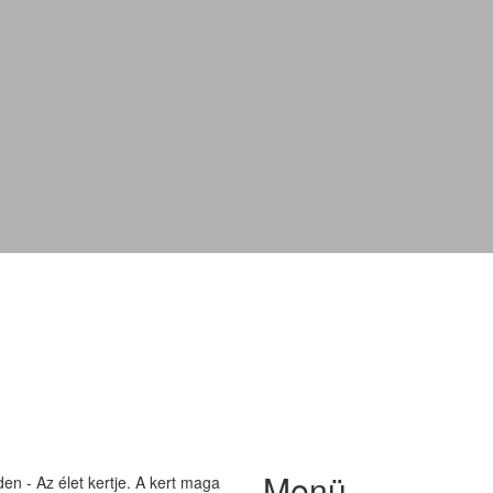
'Seaburn'
Menü
n - Az élet kertje. A kert maga