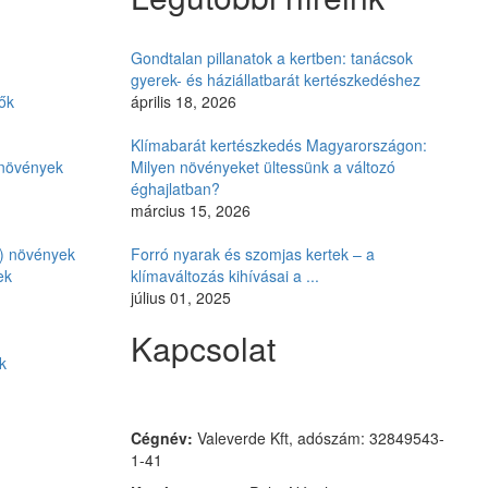
Gondtalan pillanatok a kertben: tanácsok
gyerek- és háziállatbarát kertészkedéshez
ők
április 18, 2026
Klímabarát kertészkedés Magyarországon:
i növények
Milyen növényeket ültessünk a változó
éghajlatban?
március 15, 2026
ó) növények
Forró nyarak és szomjas kertek – a
ek
klímaváltozás kihívásai a ...
július 01, 2025
Kapcsolat
k
Czimmer Garden
Cégnév:
Valeverde Kft, adószám: 32849543-
1-41