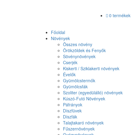
0 termékek
Főoldal
Növények
Összes növény
Örökzöldek és Fenyők
Sövénynövények
Cserjék
Kiskerti / Sziklakerti növények
Évelők
Gyümölcstermők
Gyümölcsfák
Szoliter (egyedülálló) növények
Kúszó-Futó Növények
Páfrányok
Díszfüvek
Díszfák
Talajtakaró növények
Fűszernövények
Gyógynövények