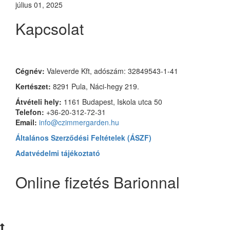
július 01, 2025
Kapcsolat
Czimmer Garden
Cégnév:
Valeverde Kft, adószám: 32849543-1-41
Kertészet:
8291 Pula, Náci-hegy 219.
Átvételi hely:
1161 Budapest, Iskola utca 50
Telefon:
+36-20-312-72-31
Email:
info@czimmergarden.hu
Általános Szerződési Feltételek (ÁSZF)
Adatvédelmi tájékoztató
Online fizetés Barionnal