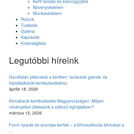
Kerti tárolás és esővízgyűjtés
Növényvédelem
Munkavédelem
Rólunk
Tudástár
Galéria
Kapcsolat
Kívánságlista
Legutóbbi híreink
Gondtalan pillanatok a kertben: tanácsok gyerek- és
háziállatbarát kertészkedéshez
április 18, 2026
Klímabarát kertészkedés Magyarországon: Milyen
növényeket ültessünk a változó éghajlatban?
március 15, 2026
Forró nyarak és szomjas kertek – a klímaváltozás kihívásai a
...