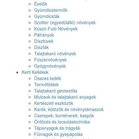
Évelők
Gyümölcstermők
Gyümölcsfák
Szoliter (egyedülálló) növények
Kúszó-Futó Növények
Páfrányok
Díszfüvek
Díszfák
Talajtakaró növények
Fűszernövények
Gyógynövények
Kerti Kellékek
Összes kellék
Termőföldek
Talajtakaró geotextília
Mulcsok és talajtakaró anyagok
Kertészeti eszközök
Karók, kötözők és növénytámaszok
Cserepek, konténerek, kaspók
Öntözés és locsolástechnika
Tápanyagok és trágyák
Fűmagok és gyepápolás