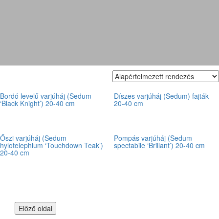
sedum
Bordó levelű varjúháj (Sedum
Díszes varjúháj (Sedum) fajták
‘Black Knight’) 20-40 cm
20-40 cm
Őszi varjúháj (Sedum
Pompás varjúháj (Sedum
hylotelephium ‘Touchdown Teak’)
spectabile ‘Brillant’) 20-40 cm
20-40 cm