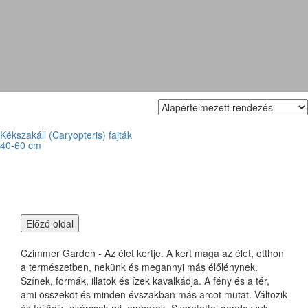
'Sterling Silver'
Kékszakáll (Caryopteris) fajták
40-60 cm
Czimmer Garden - Az élet kertje. A kert maga az élet, otthon
a természetben, nekünk és megannyi más élőlénynek.
Színek, formák, illatok és ízek kavalkádja. A fény és a tér,
ami összeköt és minden évszakban más arcot mutat. Változik
és fejlődik, akárcsak mi, emberek. Szeretettel gondozzuk,