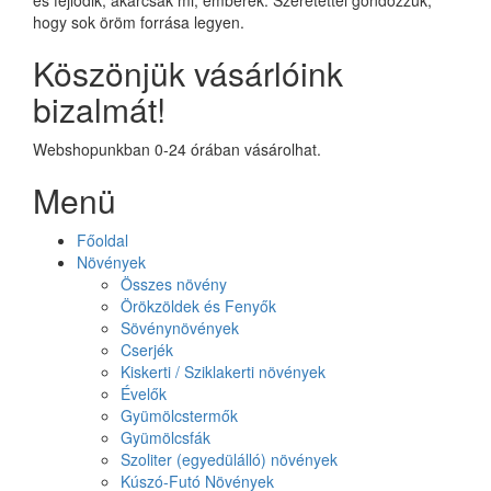
hogy sok öröm forrása legyen.
Köszönjük vásárlóink
bizalmát!
Webshopunkban 0-24 órában vásárolhat.
Menü
Főoldal
Növények
Összes növény
Örökzöldek és Fenyők
Sövénynövények
Cserjék
Kiskerti / Sziklakerti növények
Évelők
Gyümölcstermők
Gyümölcsfák
Szoliter (egyedülálló) növények
Kúszó-Futó Növények