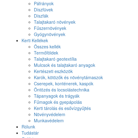
Páfrányok
Díszfüvek
Díszfák
Talajtakaró növények
Fűszernövények
Gyógynövények
Kerti Kellékek
Összes kellék
Termőföldek
Talajtakaró geotextília
Mulcsok és talajtakaró anyagok
Kertészeti eszközök
Karók, kötözők és növénytámaszok
Cserepek, konténerek, kaspók
Öntözés és locsolástechnika
Tápanyagok és trágyák
Fűmagok és gyepápolás
Kerti tárolás és esővízgyűjtés
Növényvédelem
Munkavédelem
Rólunk
Tudástár