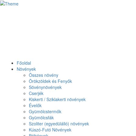
Főoldal
Növények
Összes növény
Örökzöldek és Fenyők
Sövénynövények
Cserjék
Kiskerti / Sziklakerti növények
Évelők
Gyümölcstermők
Gyümölcsfák
Szoliter (egyedülálló) növények
Kúszó-Futó Növények
Páfrányok