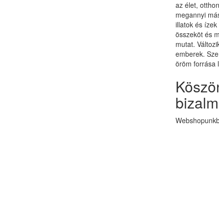
az élet, otth
megannyi más 
illatok és ízek
összeköt és 
mutat. Változi
emberek. Szer
öröm forrása 
Köszön
bizalm
Webshopunkba