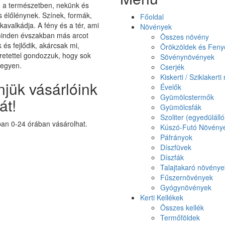
on a természetben, nekünk és
élőlénynek. Színek, formák,
Főoldal
 kavalkádja. A fény és a tér, ami
Növények
minden évszakban más arcot
Összes növény
k és fejlődik, akárcsak mi,
Örökzöldek és Feny
etettel gondozzuk, hogy sok
Sövénynövények
legyen.
Cserjék
Kiskerti / Sziklakert
jük vásárlóink
Évelők
Gyümölcstermők
át!
Gyümölcsfák
Szoliter (egyedüláll
n 0-24 órában vásárolhat.
Kúszó-Futó Növény
Páfrányok
Díszfüvek
Díszfák
Talajtakaró növénye
Fűszernövények
Gyógynövények
Kerti Kellékek
Összes kellék
Termőföldek