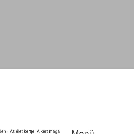
Sunset Magic'
Menü
n - Az élet kertje. A kert maga