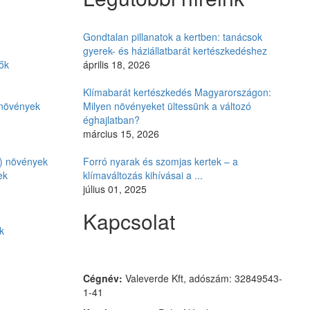
Gondtalan pillanatok a kertben: tanácsok
gyerek- és háziállatbarát kertészkedéshez
ők
április 18, 2026
Klímabarát kertészkedés Magyarországon:
i növények
Milyen növényeket ültessünk a változó
éghajlatban?
március 15, 2026
ó) növények
Forró nyarak és szomjas kertek – a
ek
klímaváltozás kihívásai a ...
július 01, 2025
Kapcsolat
k
Czimmer Garden
Cégnév:
Valeverde Kft, adószám: 32849543-
1-41