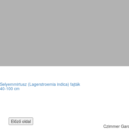
Selyemmirtusz (Lagerstroemia indica) fajták
40-100 cm
Czimmer Garde