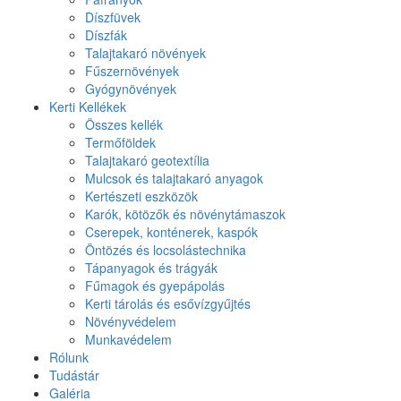
Díszfüvek
Díszfák
Talajtakaró növények
Fűszernövények
Gyógynövények
Kerti Kellékek
Összes kellék
Termőföldek
Talajtakaró geotextília
Mulcsok és talajtakaró anyagok
Kertészeti eszközök
Karók, kötözők és növénytámaszok
Cserepek, konténerek, kaspók
Öntözés és locsolástechnika
Tápanyagok és trágyák
Fűmagok és gyepápolás
Kerti tárolás és esővízgyűjtés
Növényvédelem
Munkavédelem
Rólunk
Tudástár
Galéria