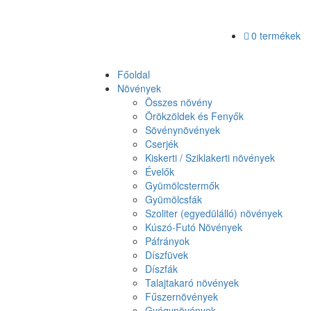
0 termékek
Főoldal
Növények
Összes növény
Örökzöldek és Fenyők
Sövénynövények
Cserjék
Kiskerti / Sziklakerti növények
Évelők
Gyümölcstermők
Gyümölcsfák
Szoliter (egyedülálló) növények
Kúszó-Futó Növények
Páfrányok
Díszfüvek
Díszfák
Talajtakaró növények
Fűszernövények
Gyógynövények