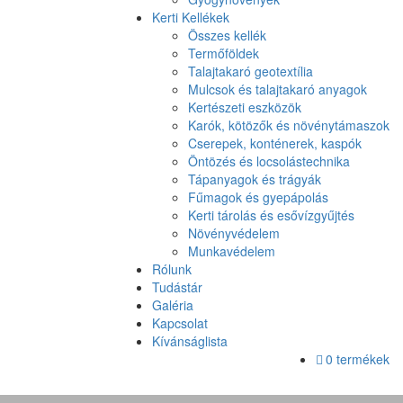
Kerti Kellékek
Összes kellék
Termőföldek
Talajtakaró geotextília
Mulcsok és talajtakaró anyagok
Kertészeti eszközök
Karók, kötözők és növénytámaszok
Cserepek, konténerek, kaspók
Öntözés és locsolástechnika
Tápanyagok és trágyák
Fűmagok és gyepápolás
Kerti tárolás és esővízgyűjtés
Növényvédelem
Munkavédelem
Rólunk
Tudástár
Galéria
Kapcsolat
Kívánságlista
0 termékek