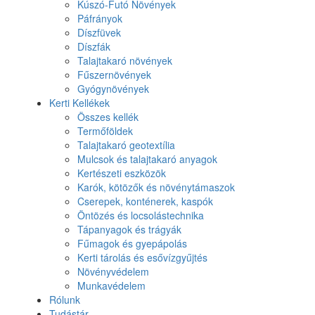
Kúszó-Futó Növények
Páfrányok
Díszfüvek
Díszfák
Talajtakaró növények
Fűszernövények
Gyógynövények
Kerti Kellékek
Összes kellék
Termőföldek
Talajtakaró geotextília
Mulcsok és talajtakaró anyagok
Kertészeti eszközök
Karók, kötözők és növénytámaszok
Cserepek, konténerek, kaspók
Öntözés és locsolástechnika
Tápanyagok és trágyák
Fűmagok és gyepápolás
Kerti tárolás és esővízgyűjtés
Növényvédelem
Munkavédelem
Rólunk
Tudástár