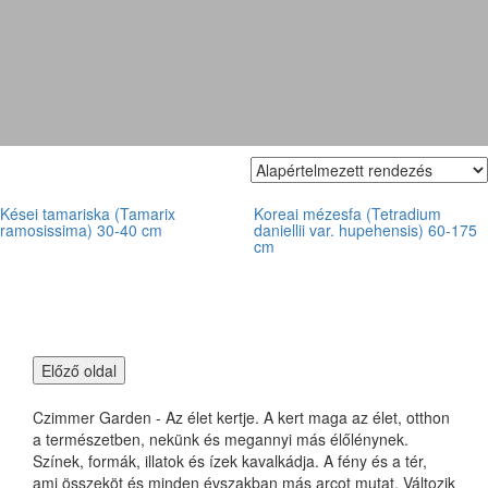
Tamarix ramosissima
Kései tamariska (Tamarix
Koreai mézesfa (Tetradium
ramosissima) 30-40 cm
daniellii var. hupehensis) 60-175
cm
Czimmer Garden - Az élet kertje. A kert maga az élet, otthon
a természetben, nekünk és megannyi más élőlénynek.
Színek, formák, illatok és ízek kavalkádja. A fény és a tér,
ami összeköt és minden évszakban más arcot mutat. Változik