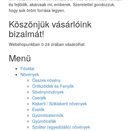
és fejlődik, akárcsak mi, emberek. Szeretettel gondozzuk,
hogy sok öröm forrása legyen.
Köszönjük vásárlóink
bizalmát!
Webshopunkban 0-24 órában vásárolhat.
Menü
Főoldal
Növények
Összes növény
Örökzöldek és Fenyők
Sövénynövények
Cserjék
Kiskerti / Sziklakerti növények
Évelők
Gyümölcstermők
Gyümölcsfák
Szoliter (egyedülálló) növények