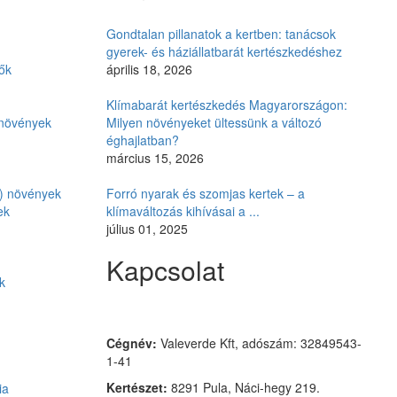
Gondtalan pillanatok a kertben: tanácsok
gyerek- és háziállatbarát kertészkedéshez
ők
április 18, 2026
Klímabarát kertészkedés Magyarországon:
i növények
Milyen növényeket ültessünk a változó
éghajlatban?
március 15, 2026
ó) növények
Forró nyarak és szomjas kertek – a
ek
klímaváltozás kihívásai a ...
július 01, 2025
Kapcsolat
k
Czimmer Garden
Cégnév:
Valeverde Kft, adószám: 32849543-
1-41
Kertészet:
8291 Pula, Náci-hegy 219.
ia