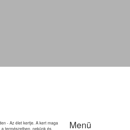
'Tomuri'
Menü
n - Az élet kertje. A kert maga
on a természetben, nekünk és