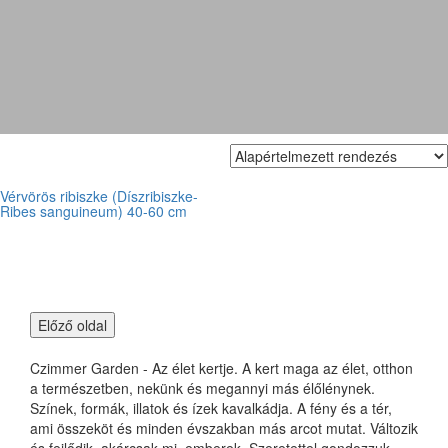
Vérvörös ribiszke
Vérvörös ribiszke (Díszribiszke-
Ribes sanguineum) 40-60 cm
Czimmer Garden - Az élet kertje. A kert maga az élet, otthon
a természetben, nekünk és megannyi más élőlénynek.
Színek, formák, illatok és ízek kavalkádja. A fény és a tér,
ami összeköt és minden évszakban más arcot mutat. Változik
és fejlődik, akárcsak mi, emberek. Szeretettel gondozzuk,