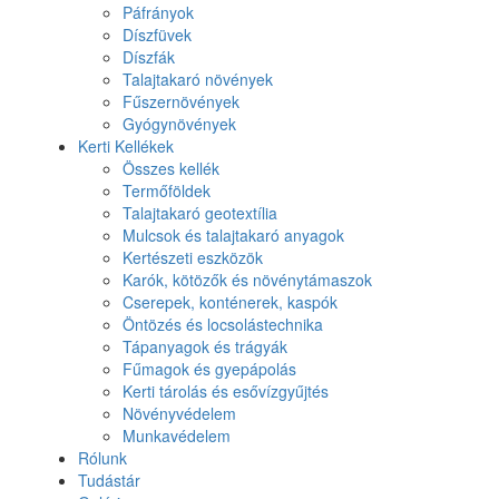
Páfrányok
Díszfüvek
Díszfák
Talajtakaró növények
Fűszernövények
Gyógynövények
Kerti Kellékek
Összes kellék
Termőföldek
Talajtakaró geotextília
Mulcsok és talajtakaró anyagok
Kertészeti eszközök
Karók, kötözők és növénytámaszok
Cserepek, konténerek, kaspók
Öntözés és locsolástechnika
Tápanyagok és trágyák
Fűmagok és gyepápolás
Kerti tárolás és esővízgyűjtés
Növényvédelem
Munkavédelem
Rólunk
Tudástár