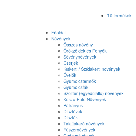
0 termékek
Főoldal
Növények
Összes növény
Örökzöldek és Fenyők
Sövénynövények
Cserjék
Kiskerti / Sziklakerti növények
Évelők
Gyümölcstermők
Gyümölcsfák
Szoliter (egyedülálló) növények
Kúszó-Futó Növények
Páfrányok
Díszfüvek
Díszfák
Talajtakaró növények
Fűszernövények
Gyógynövények