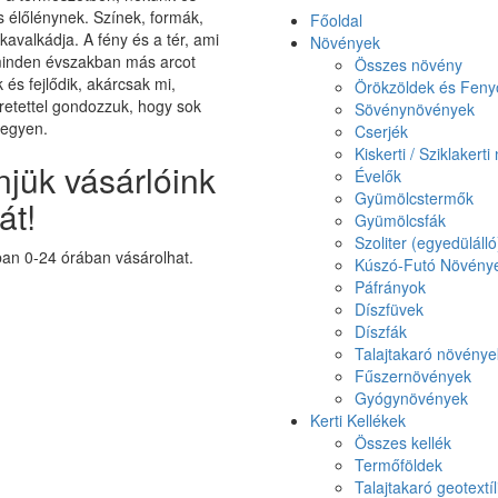
élőlénynek. Színek, formák,
Főoldal
 kavalkádja. A fény és a tér, ami
Növények
minden évszakban más arcot
Összes növény
k és fejlődik, akárcsak mi,
Örökzöldek és Feny
etettel gondozzuk, hogy sok
Sövénynövények
legyen.
Cserjék
Kiskerti / Sziklakert
jük vásárlóink
Évelők
Gyümölcstermők
át!
Gyümölcsfák
Szoliter (egyedüláll
n 0-24 órában vásárolhat.
Kúszó-Futó Növény
Páfrányok
Díszfüvek
Díszfák
Talajtakaró növénye
Fűszernövények
Gyógynövények
Kerti Kellékek
Összes kellék
Termőföldek
Talajtakaró geotextíl