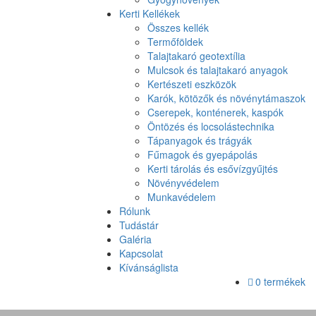
Kerti Kellékek
Összes kellék
Termőföldek
Talajtakaró geotextília
Mulcsok és talajtakaró anyagok
Kertészeti eszközök
Karók, kötözők és növénytámaszok
Cserepek, konténerek, kaspók
Öntözés és locsolástechnika
Tápanyagok és trágyák
Fűmagok és gyepápolás
Kerti tárolás és esővízgyűjtés
Növényvédelem
Munkavédelem
Rólunk
Tudástár
Galéria
Kapcsolat
Kívánságlista
0 termékek