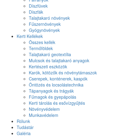
Díszfüvek
Díszfák
Talajtakaró növények
Fűszernövények
Gyógynövények
Kerti Kellékek
Összes kellék
Termőföldek
Talajtakaró geotextília
Mulcsok és talajtakaró anyagok
Kertészeti eszközök
Karók, kötözők és növénytámaszok
Cserepek, konténerek, kaspók
Öntözés és locsolástechnika
Tápanyagok és trágyák
Fűmagok és gyepápolás
Kerti tárolás és esővízgyűjtés
Növényvédelem
Munkavédelem
Rólunk
Tudástár
Galéria