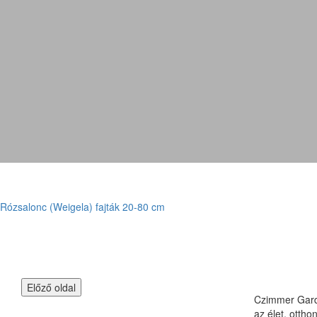
Rózsalonc (Weigela) fajták 20-80 cm
Czimmer Garde
az élet, otth