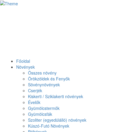
Főoldal
Növények
Összes növény
Örökzöldek és Fenyők
Sövénynövények
Cserjék
Kiskerti / Sziklakerti növények
Évelők
Gyümölcstermők
Gyümölcsfák
Szoliter (egyedülálló) növények
Kúszó-Futó Növények
Páfrányok