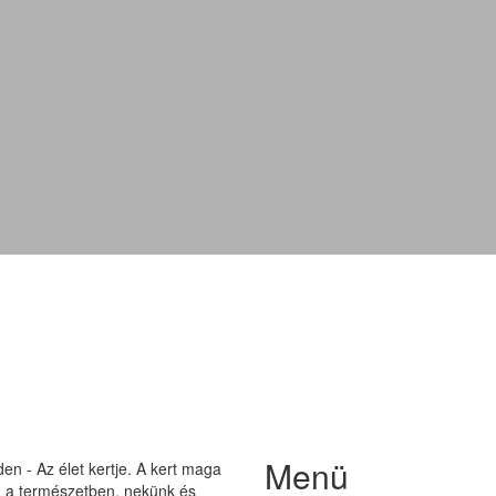
Weigela 'Evita'
Menü
n - Az élet kertje. A kert maga
on a természetben, nekünk és