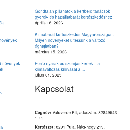
Gondtalan pillanatok a kertben: tanácsok
gyerek- és háziállatbarát kertészkedéshez
ők
április 18, 2026
Klímabarát kertészkedés Magyarországon:
i növények
Milyen növényeket ültessünk a változó
éghajlatban?
március 15, 2026
ó) növények
Forró nyarak és szomjas kertek – a
ek
klímaváltozás kihívásai a ...
július 01, 2025
Kapcsolat
k
Czimmer Garden
Cégnév:
Valeverde Kft, adószám: 32849543-
1-41
Kertészet:
8291 Pula, Náci-hegy 219.
ia