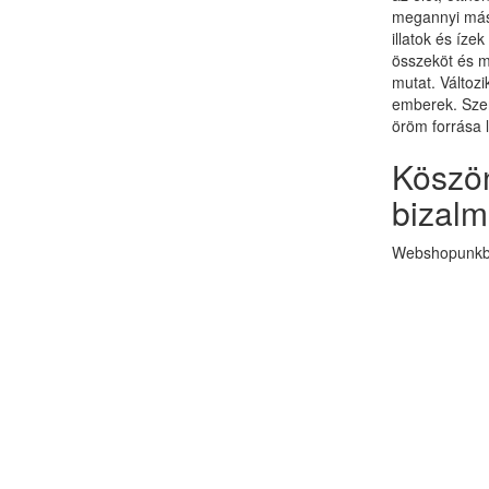
megannyi más 
illatok és ízek
összeköt és 
mutat. Változi
emberek. Szer
öröm forrása 
Köszön
bizalm
Webshopunkba