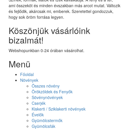
ami összeköt és minden évszakban más arcot mutat. Változik
és fejlődik, akárcsak mi, emberek. Szeretettel gondozzuk,
hogy sok öröm forrása legyen.
Köszönjük vásárlóink
bizalmát!
Webshopunkban 0-24 órában vásárolhat.
Menü
Főoldal
Növények
Összes növény
Örökzöldek és Fenyők
Sövénynövények
Cserjék
Kiskerti / Sziklakerti növények
Évelők
Gyümölcstermők
Gyümölcsfák