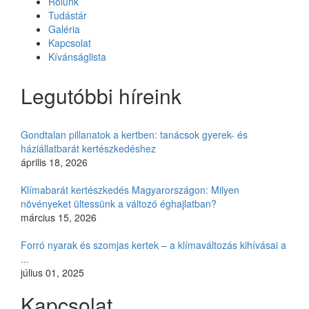
Rólunk
Tudástár
Galéria
Kapcsolat
Kívánságlista
Legutóbbi híreink
Gondtalan pillanatok a kertben: tanácsok gyerek- és
háziállatbarát kertészkedéshez
április 18, 2026
Klímabarát kertészkedés Magyarországon: Milyen
növényeket ültessünk a változó éghajlatban?
március 15, 2026
Forró nyarak és szomjas kertek – a klímaváltozás kihívásai a
...
július 01, 2025
Kapcsolat