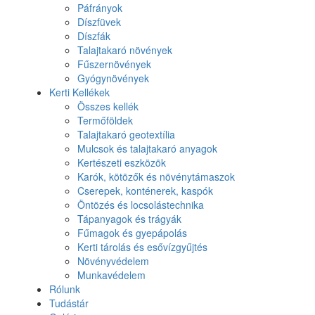
Páfrányok
Díszfüvek
Díszfák
Talajtakaró növények
Fűszernövények
Gyógynövények
Kerti Kellékek
Összes kellék
Termőföldek
Talajtakaró geotextília
Mulcsok és talajtakaró anyagok
Kertészeti eszközök
Karók, kötözők és növénytámaszok
Cserepek, konténerek, kaspók
Öntözés és locsolástechnika
Tápanyagok és trágyák
Fűmagok és gyepápolás
Kerti tárolás és esővízgyűjtés
Növényvédelem
Munkavédelem
Rólunk
Tudástár