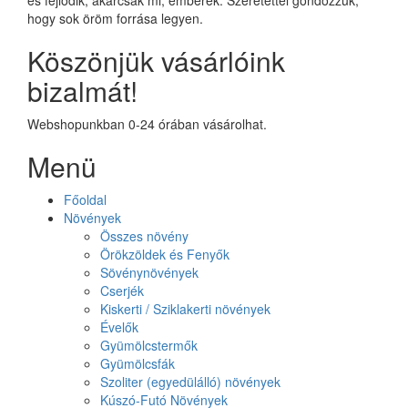
hogy sok öröm forrása legyen.
Köszönjük vásárlóink
bizalmát!
Webshopunkban 0-24 órában vásárolhat.
Menü
Főoldal
Növények
Összes növény
Örökzöldek és Fenyők
Sövénynövények
Cserjék
Kiskerti / Sziklakerti növények
Évelők
Gyümölcstermők
Gyümölcsfák
Szoliter (egyedülálló) növények
Kúszó-Futó Növények