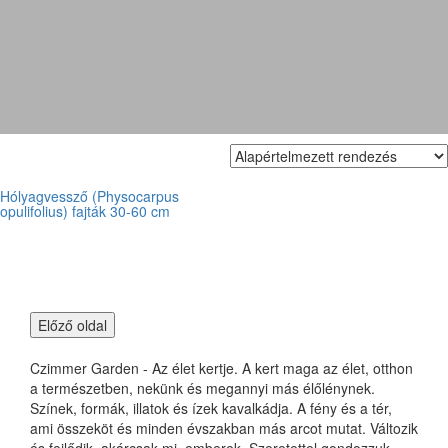
'Zdechovice'
Hólyagvessző (Physocarpus
opulifolius) fajták 30-60 cm
Czimmer Garden - Az élet kertje. A kert maga az élet, otthon
a természetben, nekünk és megannyi más élőlénynek.
Színek, formák, illatok és ízek kavalkádja. A fény és a tér,
ami összeköt és minden évszakban más arcot mutat. Változik
és fejlődik, akárcsak mi, emberek. Szeretettel gondozzuk,