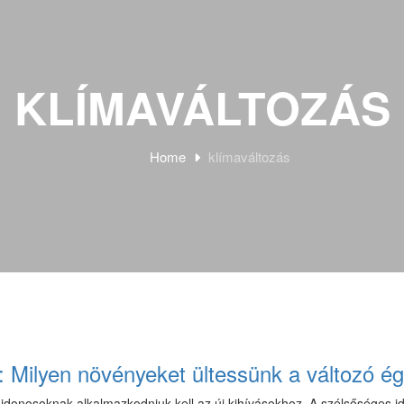
KLÍMAVÁLTOZÁS
Home
klímaváltozás
Milyen növényeket ültessünk a változó ég
jdonosoknak alkalmazkodniuk kell az új kihívásokhoz. A szélsőséges id