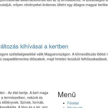
tatjuk, milyen növényeket érdemes ültetni egy átlagos magyar kertbe 
áltozás kihívásai a kertben
egyre szélsőségesebbé válik Magyarországon. A klímaváltozás többé ne
szú csapadékmentes időszakok, majd hirtelen lezúduló felhőszakadások
Menü
n - Az élet kertje. A kert maga
on a természetben, nekünk és
élőlénynek. Színek, formák,
Főoldal
 kavalkádja. A fény és a tér, ami
Növények