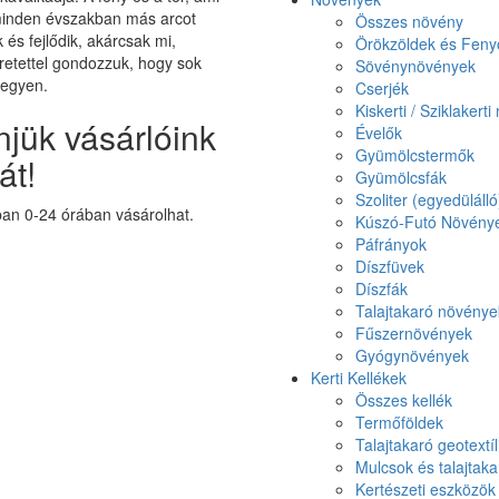
minden évszakban más arcot
Összes növény
k és fejlődik, akárcsak mi,
Örökzöldek és Feny
etettel gondozzuk, hogy sok
Sövénynövények
legyen.
Cserjék
Kiskerti / Sziklakert
jük vásárlóink
Évelők
Gyümölcstermők
át!
Gyümölcsfák
Szoliter (egyedüláll
n 0-24 órában vásárolhat.
Kúszó-Futó Növény
Páfrányok
Díszfüvek
Díszfák
Talajtakaró növénye
Fűszernövények
Gyógynövények
Kerti Kellékek
Összes kellék
Termőföldek
Talajtakaró geotextíl
Mulcsok és talajtak
Kertészeti eszközök