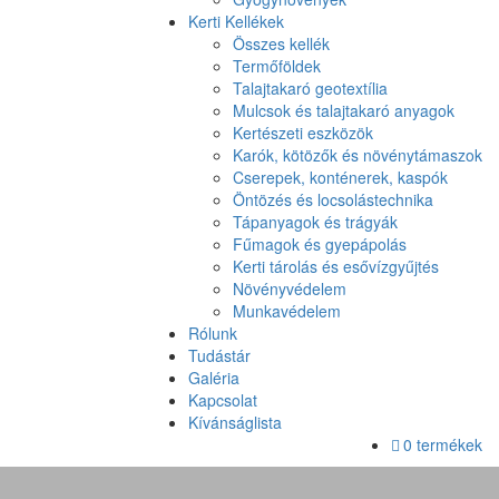
Kerti Kellékek
Összes kellék
Termőföldek
Talajtakaró geotextília
Mulcsok és talajtakaró anyagok
Kertészeti eszközök
Karók, kötözők és növénytámaszok
Cserepek, konténerek, kaspók
Öntözés és locsolástechnika
Tápanyagok és trágyák
Fűmagok és gyepápolás
Kerti tárolás és esővízgyűjtés
Növényvédelem
Munkavédelem
Rólunk
Tudástár
Galéria
Kapcsolat
Kívánságlista
0 termékek