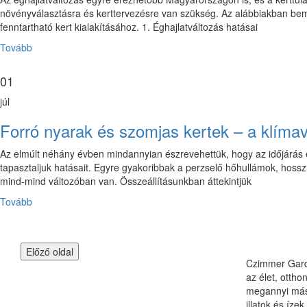
növényválasztásra és kerttervezésre van szükség. Az alábbiakban bemu
fenntartható kert kialakításához. 1. Éghajlatváltozás hatásai
Tovább
01
júl
Forró nyarak és szomjas kertek – a klímav
Az elmúlt néhány évben mindannyian észrevehettük, hogy az időjárás 
tapasztaljuk hatásait. Egyre gyakoribbak a perzselő hőhullámok, hos
mind-mind változóban van. Összeállításunkban áttekintjük
Tovább
Czimmer Garde
az élet, otth
megannyi más 
illatok és ízek