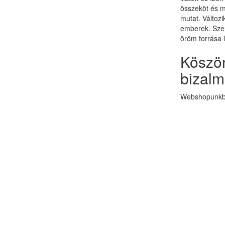
összeköt és 
mutat. Változi
emberek. Szer
öröm forrása 
Köszön
bizalm
Webshopunkba