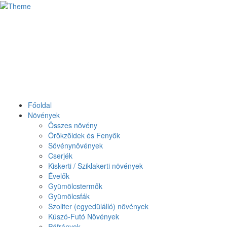
Főoldal
Növények
Összes növény
Örökzöldek és Fenyők
Sövénynövények
Cserjék
Kiskerti / Sziklakerti növények
Évelők
Gyümölcstermők
Gyümölcsfák
Szoliter (egyedülálló) növények
Kúszó-Futó Növények
Páfrányok