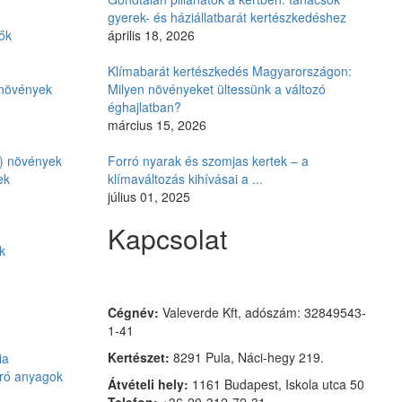
gyerek- és háziállatbarát kertészkedéshez
ők
április 18, 2026
Klímabarát kertészkedés Magyarországon:
i növények
Milyen növényeket ültessünk a változó
éghajlatban?
március 15, 2026
ó) növények
Forró nyarak és szomjas kertek – a
ek
klímaváltozás kihívásai a ...
július 01, 2025
Kapcsolat
k
Czimmer Garden
Cégnév:
Valeverde Kft, adószám: 32849543-
1-41
Kertészet:
8291 Pula, Náci-hegy 219.
ia
aró anyagok
Átvételi hely:
1161 Budapest, Iskola utca 50