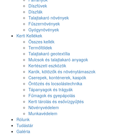
Díszfüvek
Díszfák
Talajtakaró növények
Fűszernövények
Gyógynövények
Kerti Kellékek
Összes kellék
Termőföldek
Talajtakaró geotextília
Mulcsok és talajtakaró anyagok
Kertészeti eszközök
Karók, kötözők és növénytámaszok
Cserepek, konténerek, kaspók
Öntözés és locsolástechnika
Tápanyagok és trágyák
Fűmagok és gyepápolás
Kerti tárolás és esővízgyűjtés
Növényvédelem
Munkavédelem
Rólunk
Tudástár
Galéria