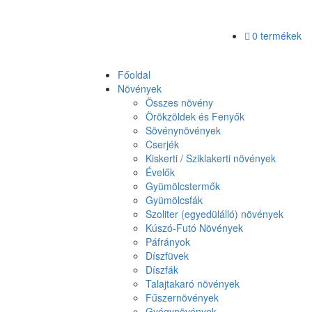
0 termékek
Főoldal
Növények
Összes növény
Örökzöldek és Fenyők
Sövénynövények
Cserjék
Kiskerti / Sziklakerti növények
Évelők
Gyümölcstermők
Gyümölcsfák
Szoliter (egyedülálló) növények
Kúszó-Futó Növények
Páfrányok
Díszfüvek
Díszfák
Talajtakaró növények
Fűszernövények
Gyógynövények