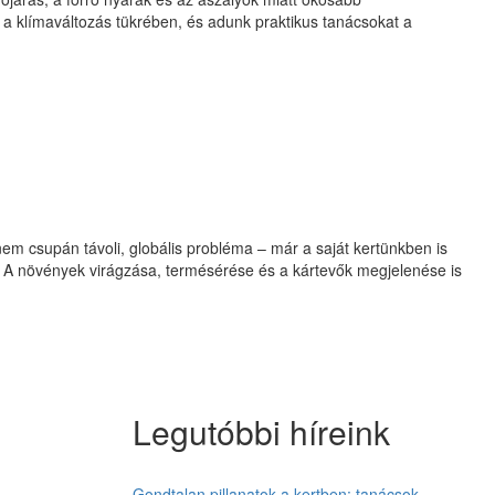
a klímaváltozás tükrében, és adunk praktikus tanácsokat a
m csupán távoli, globális probléma – már a saját kertünkben is
. A növények virágzása, termésérése és a kártevők megjelenése is
Legutóbbi híreink
Gondtalan pillanatok a kertben: tanácsok