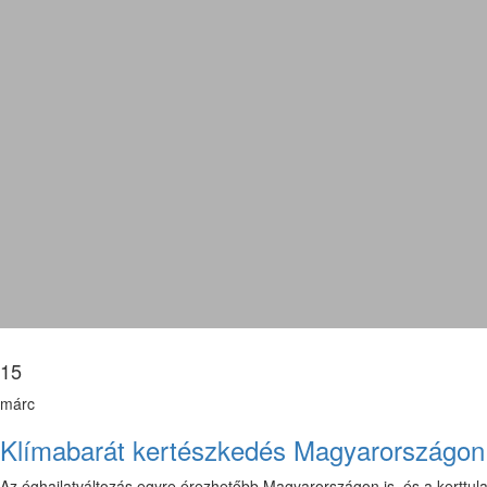
15
márc
Klímabarát kertészkedés Magyarországon: 
Az éghajlatváltozás egyre érezhetőbb Magyarországon is, és a kerttula